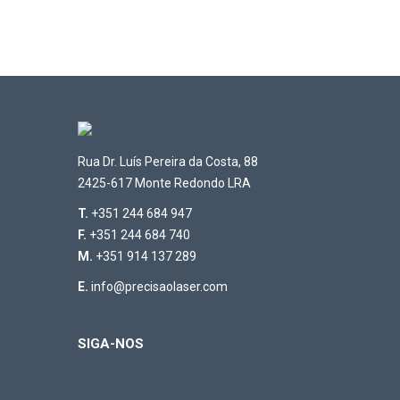
Rua Dr. Luís Pereira da Costa, 88
2425-617 Monte Redondo LRA
T.
+351 244 684 947
F.
+351 244 684 740
M.
+351 914 137 289
E.
info@precisaolaser.com
SIGA-NOS
Find us on: